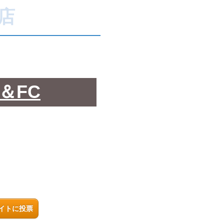
店
＆FC
イトに投票