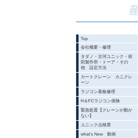
Top
会社概要・修理
タダノ・古河ユニック・前
田製作所・トーア・その
他 設定方法
カートクレーン カニクレ
ーン
ラジコン基板修理
H＆FCラジコン保険
緊急処置【クレーンが動か
ない】
ユニック点検票
what's New 動画