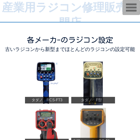
産業用ラジコン修理販売専
T
o
g
門店
g
l
e
n
a
各メーカ-のラジコン設定
v
i
古いラジコンから新型までほとんどのラジコンの設定可能
g
a
t
i
o
n
タダノ RCS-FT3
タダノ F型