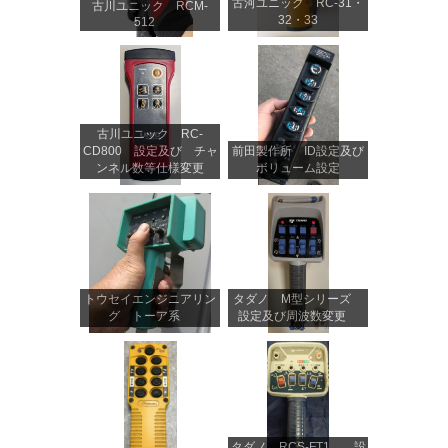
古河ユニック RC-31・
古川ユニック RCM-
32・33
512
古川ユニック RC-
CD800 設定及び チャ
前田製作所 ID設定及び
ンネル数等仕様変更
ボリューム設定
トウセイエンジニアリン
タダノ M型シリーズ
グ トーア系
設定及び周波数変更
タダノ RCS-FT1 設