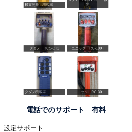
極東開発 積載車
定
タダノ RCS-CT1
ユニック RC-100T
タダノ積載車
ユニック RC-30
電話でのサポート 有料
設定サポート