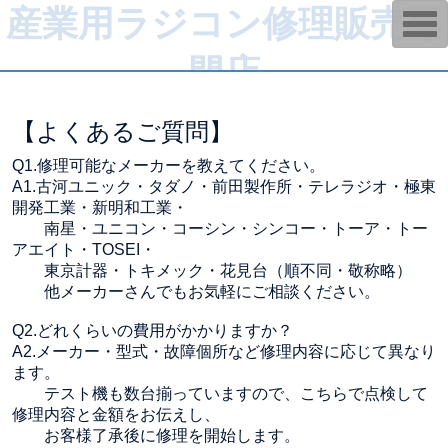
産業用ラジコン修理販売専
T
o
g
門店
g
l
e
n
a
【よくあるご質問】
v
i
Q1.修理可能なメーカーを教えてください。
g
a
A1.古河ユニック・タダノ・前田製作所・テレラジオ・極東
t
開発工業・新明和工業・
i
南星・ユニコン・コーシン・シンコー・トーア・トー
o
n
アエイト・TOSEI・
東京計器・トキメック・花見台（順不同・敬称略）
他メーカーさんでもお気軽にご相談ください。
Q2.どれくらいの費用がかかりますか？
A2.メーカー・型式・故障個所など修理内容に応じて異なり
ます。
テスト機も数台揃っていますので、こちらで点検して
修理内容と金額をお伝えし、
お客様了承後に修理を開始します。