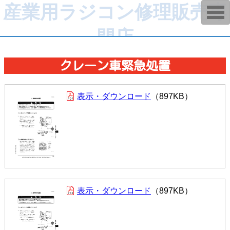
産業用ラジコン修理販売専
T
o
g
門店
g
l
e
n
a
クレーン車緊急処置
v
i
g
a
表示・ダウンロード
897KB
t
i
o
n
表示・ダウンロード
897KB