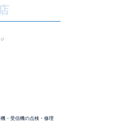
店
ージ
信機・受信機の点検・修理