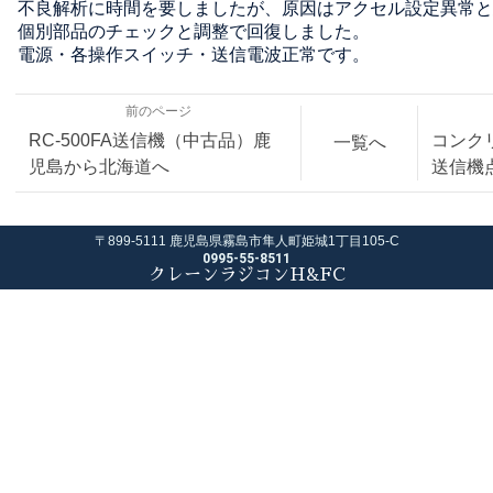
不良解析に時間を要しましたが、原因はアクセル設定異常と
個別部品のチェックと調整で回復しました。
電源・各操作スイッチ・送信電波正常です。
前のページ
RC-500FA送信機（中古品）鹿
コンク
一覧へ
児島から北海道へ
送信機
〒899-5111 鹿児島県霧島市隼人町姫城1丁目105-C
0995-55-8511
クレーンラジコンH&FC