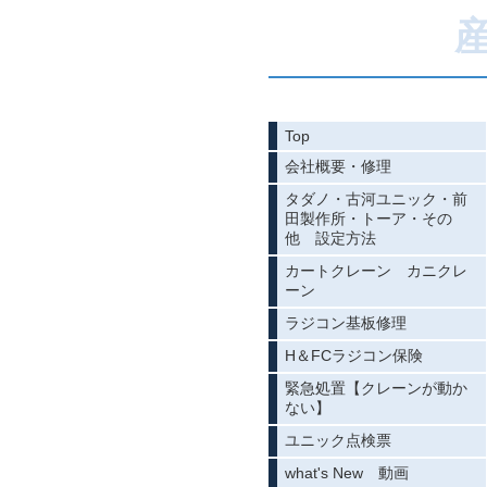
Top
会社概要・修理
タダノ・古河ユニック・前
田製作所・トーア・その
他 設定方法
カートクレーン カニクレ
ーン
ラジコン基板修理
H＆FCラジコン保険
緊急処置【クレーンが動か
ない】
ユニック点検票
what's New 動画