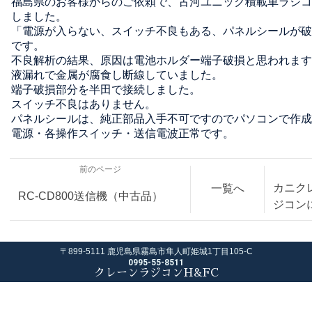
福島県のお客様からのご依頼で、古河ユニック積載車ラジコ
しました。
「電源が入らない、スイッチ不良もある、パネルシールが破
です。
不良解析の結果、原因は電池ホルダー端子破損と思われます
液漏れで金属が腐食し断線していました。
端子破損部分を半田で接続しました。
スイッチ不良はありません。
パネルシールは、純正部品入手不可ですのでパソコンで作成
電源・各操作スイッチ・送信電波正常です。
前のページ
カニク
一覧へ
RC-CD800送信機（中古品）
ジコン
〒899-5111 鹿児島県霧島市隼人町姫城1丁目105-C
0995-55-8511
クレーンラジコンH&FC