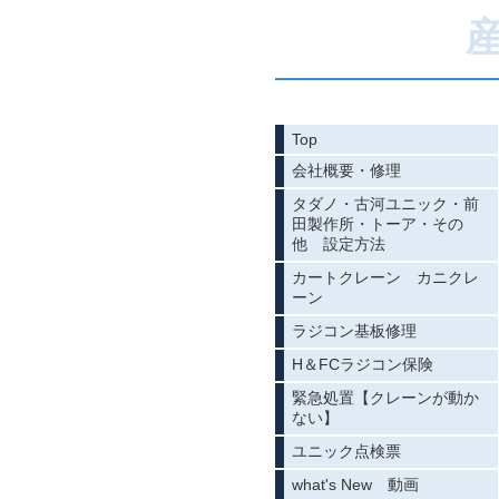
Top
会社概要・修理
タダノ・古河ユニック・前
田製作所・トーア・その
他 設定方法
カートクレーン カニクレ
ーン
ラジコン基板修理
H＆FCラジコン保険
緊急処置【クレーンが動か
ない】
ユニック点検票
what's New 動画