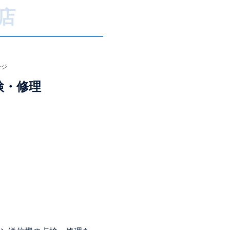
店
ージ
検・修理