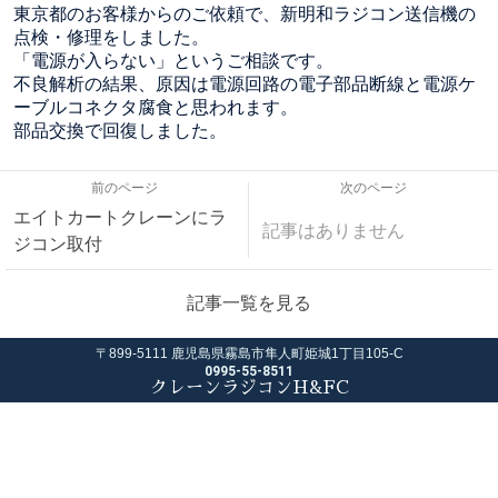
東京都のお客様からのご依頼で、新明和ラジコン送信機の
点検・修理をしました。
「電源が入らない」というご相談です。
不良解析の結果、原因は電源回路の電子部品断線と電源ケ
ーブルコネクタ腐食と思われます。
部品交換で回復しました。
前のページ
次のページ
エイトカートクレーンにラ
記事はありません
ジコン取付
記事一覧を見る
〒899-5111 鹿児島県霧島市隼人町姫城1丁目105-C
0995-55-8511
クレーンラジコンH&FC